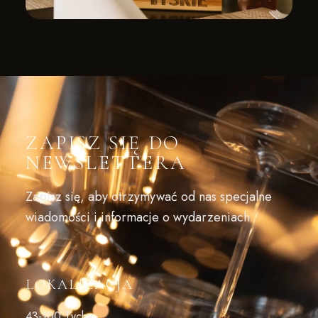
ZAPISZ SIĘ DO
NEWSLETTERA
Zapisz się, aby otrzymywać od nas specjalne
wiadomości i informacje o wydarzeniach
LOKALIZACJA
43-100 Tychy