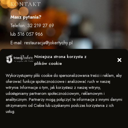
KONTAKT
Masz pytania?
Telefon:
32 219 27 69
lub
516 057 966
E-mail:
restauracja@jokertychy.pl
Niniejsza strona korzysta z
plików cookie
ŚLEDŹ NAS
Wykorzystujemy pliki cookie do spersonalizowania treści i reklam, aby
oferować funkcje społecznościowe i analizować ruch w naszej
witrynie. Informacje o tym, jak korzystasz z naszej witryny,
udostępniamy partnerom społecznościowym, reklamowym i
analitycznym. Partnerzy mogą połączyć te informacje z innymi danymi
otrzymanymi od Ciebie lub uzyskanymi podczas korzystania z ich
usług.
POLITYKA PRYWATNOŚCI
KARIERA