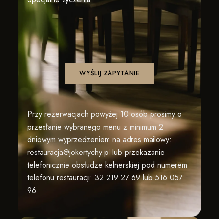
Przy rezerwacjach powyżej 10 osób prosimy o
przesłanie wybranego menu z minimum 2
dniowym wyprzedzeniem na adres mailowy:
restauracja@jokertychy.pl
lub przekazanie
telefonicznie obsłudze kelnerskiej pod numerem
telefonu restauracji:
32 219 27 69 lub
516 057
96