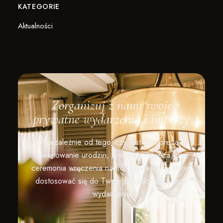
KATEGORIE
Aktualności
Zorganizuj z nami swoje
prywatne wydarzenia i imprezy
Niezależnie od tego, czy jest to impreza,
świętowanie urodzin, prywatna impreza czy
ceremonia wręczenia nagród, jesteśmy w stanie
dostosować się do Twojego nadchodzącego
wydarzenia