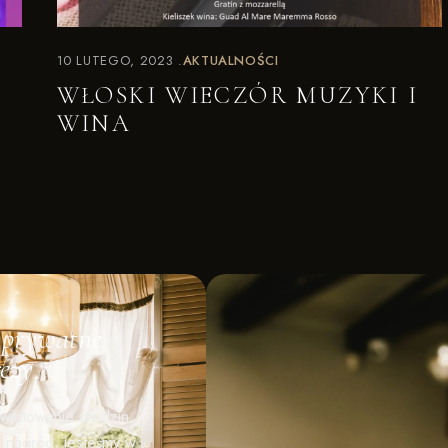
10 LUTEGO, 2023
AKTUALNOŚCI
WŁOSKI WIECZÓR MUZYKI I
WINA
e prywatne
ezy
świętowanie urodzin,
 nagród, jesteśmy w