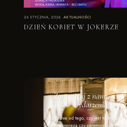
26 STYCZNIA, 2026
AKTUALNOŚCI
DZIEŃ KOBIET W JOKERZE
Zorganizuj z nami swoj
wydarzenia i impr
Niezależnie od tego, czy jest to impreza, 
prywatna impreza czy ceremonia wręczenia