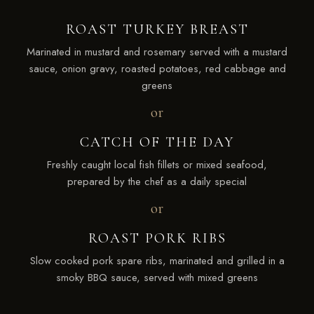
ROAST TURKEY BREAST
Marinated in mustard and rosemary served with a mustard
sauce, onion gravy, roasted potatoes, red cabbage and
greens
or
CATCH OF THE DAY
Freshly caught local fish fillets or mixed seafood,
prepared by the chef as a daily special
or
ROAST PORK RIBS
Slow cooked pork spare ribs, marinated and grilled in a
smoky BBQ sauce, served with mixed greens