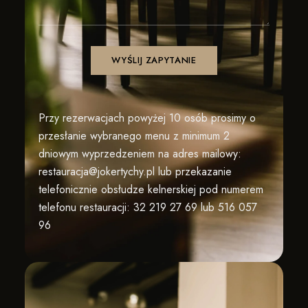
Przy rezerwacjach powyżej 10 osób prosimy o
przesłanie wybranego menu z minimum 2
dniowym wyprzedzeniem na adres mailowy:
restauracja@jokertychy.pl
lub przekazanie
telefonicznie obsłudze kelnerskiej pod numerem
telefonu restauracji:
32 219 27 69 lub
516 057
96