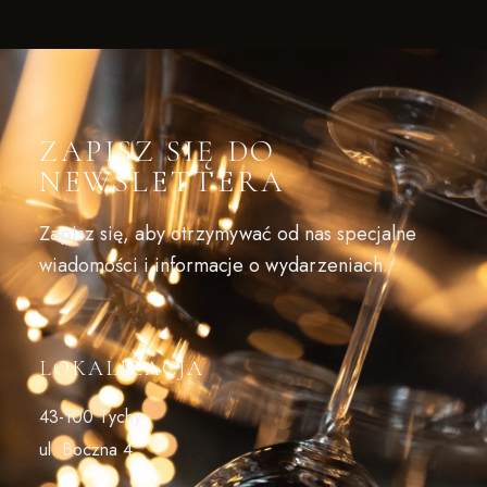
ZAPISZ SIĘ DO
NEWSLETTERA
Zapisz się, aby otrzymywać od nas specjalne
wiadomości i informacje o wydarzeniach
LOKALIZACJA
43-100 Tychy
ul. Boczna 4