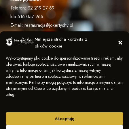
Telefon:
32 219 27 69
lub
516 057 966
E-mail:
restauracja@jokertychy.pl
Niniejsza strona korzysta z
plików cookie
ŚLEDŹ NAS
Wykorzystujemy pliki cookie do spersonalizowania treści i reklam, aby
oferować funkcje społecznościowe i analizować ruch w naszej
witrynie. Informacje o tym, jak korzystasz z naszej witryny,
udostępniamy partnerom społecznościowym, reklamowym i
analitycznym. Partnerzy mogą połączyć te informacje z innymi danymi
otrzymanymi od Ciebie lub uzyskanymi podczas korzystania z ich
usług.
POLITYKA PRYWATNOŚCI
KARIERA
NEWSLETTER
Akceptuję