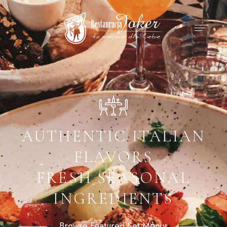
AUTHENTIC ITALIAN
FLAVORS
FRESH SEASONAL
INGREDIENTS
Browse Featured Set Menus