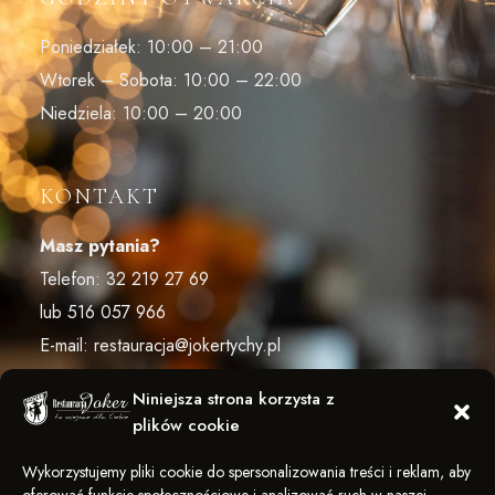
Poniedziałek: 10:00 – 21:00
Wtorek – Sobota: 10:00 – 22:00
Niedziela: 10:00 – 20:00
KONTAKT
Masz pytania?
Telefon:
32 219 27 69
lub
516 057 966
E-mail:
restauracja@jokertychy.pl
Niniejsza strona korzysta z
plików cookie
ŚLEDŹ NAS
Wykorzystujemy pliki cookie do spersonalizowania treści i reklam, aby