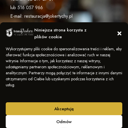
lub
516 057 966
E-mail:
restauracja@jokertychy.pl
Niniejsza strona korzysta z
plików cookie
ŚLEDŹ NAS
Wykorzystujemy pliki cookie do spersonalizowania treści i reklam, aby
oferować funkcje społecznościowe i analizować ruch w naszej
witrynie. Informacje o tym, jak korzystasz z naszej witryny,
udostępniamy partnerom społecznościowym, reklamowym i
analitycznym. Partnerzy mogą połączyć te informacje z innymi danymi
otrzymanymi od Ciebie lub uzyskanymi podczas korzystania z ich
usług.
POLITYKA PRYWATNOŚCI
KARIERA
NEWSLETTER
Akceptuję
Odmów
© 2026 JOKER RESTAURACJA DESIGN BY
LOOKUS
NOW