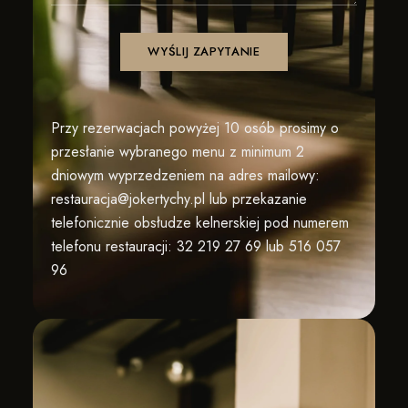
Przy rezerwacjach powyżej 10 osób prosimy o
przesłanie wybranego menu z minimum 2
dniowym wyprzedzeniem na adres mailowy:
restauracja@jokertychy.pl
lub przekazanie
telefonicznie obsłudze kelnerskiej pod numerem
telefonu restauracji:
32 219 27 69 lub
516 057
96