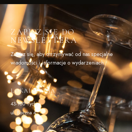
ZAPISZ SIĘ DO
NEWSLETTERA
Zapisz się, aby otrzymywać od nas specjalne
wiadomości i informacje o wydarzeniach
LOKALIZACJA
43-100 Tychy
ul. Boczna 4